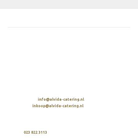
ALVIDA HOSPITALITY GROUP
Parellaan 2
2132 WS Hoofddorp
t. 023 822 3113
E-MAIL STUREN
Algemeen:
info@alvida-catering.nl
Inkoop:
inkoop@alvida-catering.nl
BELLEN
Wij zijn elke dag bereikbaar tussen 10:00 en 21:00 uur
op
023 822 3113