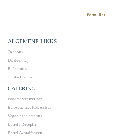
OFFERTE AANVRAGEN
Een offerte vraag je makkelijk via ons
aan.
formulier
ALGEMENE LINKS
Over ons
Dit doen wij
Referenties
Contactpagina
CATERING
Foodmarket met bar
Barbecue met Kok en Bar
Vega/vegan catering
Borrel / Receptie
Borrel Avondfeesten