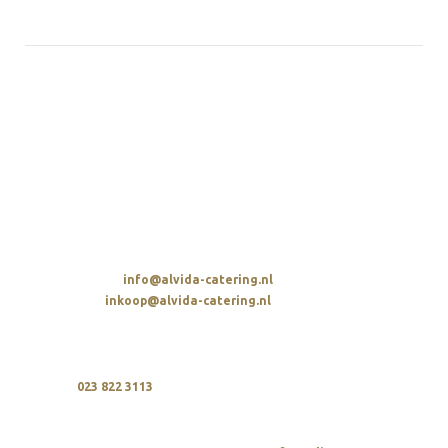
ALVIDA HOSPITALITY GROUP
Parellaan 2
2132 WS Hoofddorp
t. 023 822 3113
E-MAIL STUREN
Algemeen:
info@alvida-catering.nl
Inkoop:
inkoop@alvida-catering.nl
BELLEN
Wij zijn elke dag bereikbaar tussen 10:00 en 21:00 uur
op
023 822 3113
OFFERTE AANVRAGEN