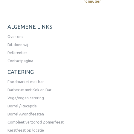
Een offerte vraag je makkelijk via ons
aan.
formulier
ALGEMENE LINKS
Over ons
Dit doen wij
Referenties
Contactpagina
CATERING
Foodmarket met bar
Barbecue met Kok en Bar
Vega/vegan catering
Borrel / Receptie
Borrel Avondfeesten
Compleet verzorgd Zomerfeest
Kerstfeest op locatie