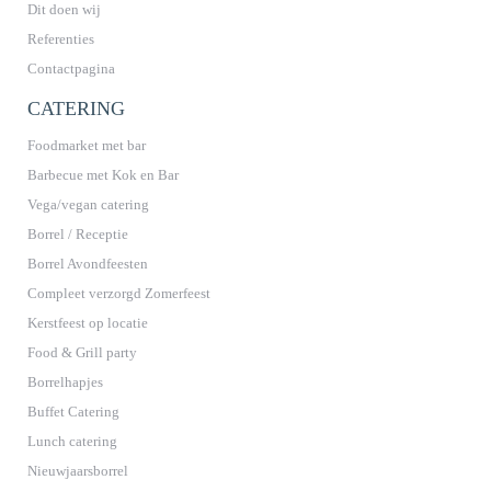
Dit doen wij
Referenties
Contactpagina
CATERING
Foodmarket met bar
Barbecue met Kok en Bar
Vega/vegan catering
Borrel / Receptie
Borrel Avondfeesten
Compleet verzorgd Zomerfeest
Kerstfeest op locatie
Food & Grill party
Borrelhapjes
Buffet Catering
Lunch catering
Nieuwjaarsborrel