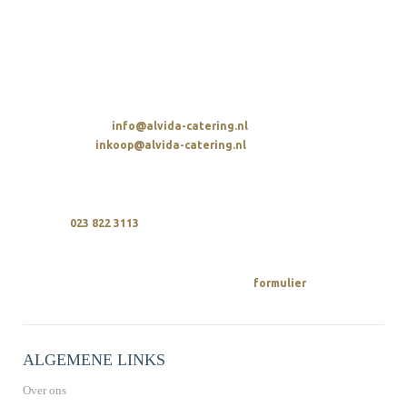
ALVIDA HOSPITALITY GROUP
Parellaan 2
2132 WS Hoofddorp
t. 023 822 3113
E-MAIL STUREN
Algemeen:
info@alvida-catering.nl
Inkoop:
inkoop@alvida-catering.nl
BELLEN
Wij zijn elke dag bereikbaar tussen 10:00 en 21:00 uur
op
023 822 3113
OFFERTE AANVRAGEN
Een offerte vraag je makkelijk via ons
aan.
formulier
ALGEMENE LINKS
Over ons