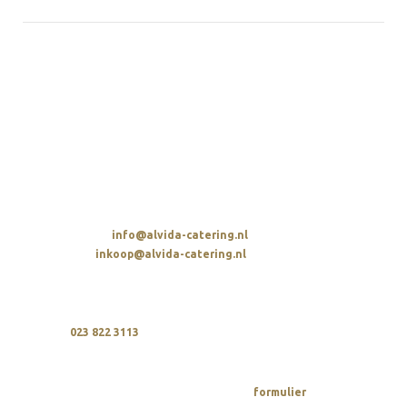
ALVIDA HOSPITALITY GROUP
Parellaan 2
2132 WS Hoofddorp
t. 023 822 3113
E-MAIL STUREN
Algemeen:
info@alvida-catering.nl
Inkoop:
inkoop@alvida-catering.nl
BELLEN
Wij zijn elke dag bereikbaar tussen 10:00 en 21:00 uur
op
023 822 3113
OFFERTE AANVRAGEN
Een offerte vraag je makkelijk via ons
aan.
formulier