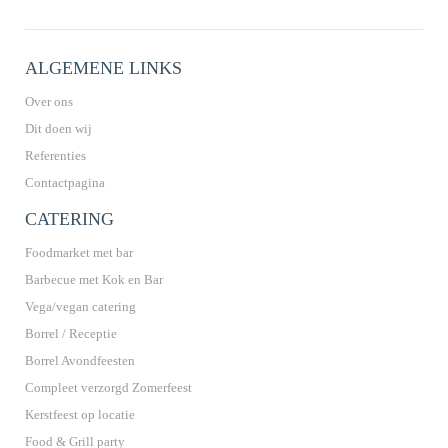
ALGEMENE LINKS
Over ons
Dit doen wij
Referenties
Contactpagina
CATERING
Foodmarket met bar
Barbecue met Kok en Bar
Vega/vegan catering
Borrel / Receptie
Borrel Avondfeesten
Compleet verzorgd Zomerfeest
Kerstfeest op locatie
Food & Grill party