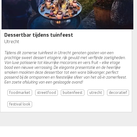
Dessertbar tijdens tuinfeest
Utrecht
Tijdens dit zomerse tuinfeest in Utrecht genoten gasten van een
prachtige sweet dessert etagère, rijk gevuld met verfijnde zoetigheden.
Van luxe patisserie tot kleurrijke macarons en vers fruit – elke etage
bood een nieuwe verrassing. De elegante presentatie en de heerlijke
smaken maakten deze dessertbar tot een ware blikvanger, perfect
passend bij de ontspannen en feestelijke sfeer van het all-in zomerfeest.
Een zoete afsluiting van een geslaagde avond!
foodmarket
streetfood
buitenfeest
utrecht
decoratief
festival look