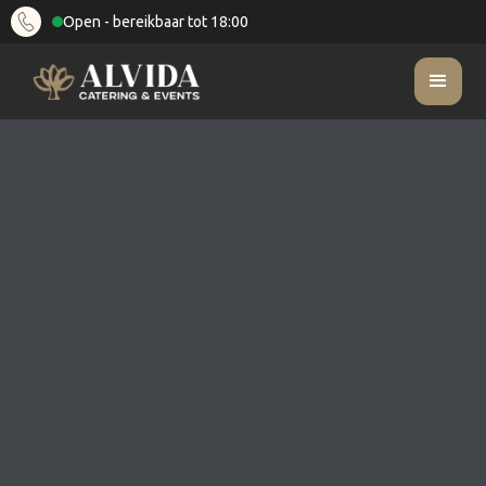
Open - bereikbaar tot 18:00
Kunnen jullie ander servies, glaswerk en bestek
FAQ
regelen als ik iets specifieks wil?
Kunnen jullie ander servies,
glaswerk en bestek regelen als ik
iets specifieks wil?
Categorie
Supplementen
Last updated on
February 10, 2025